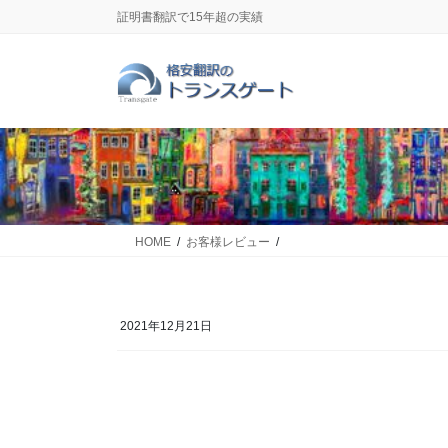
コ
ナ
証明書翻訳で15年超の実績
ン
ビ
テ
ゲ
ン
ー
ツ
シ
に
ョ
移
ン
動
に
移
動
HOME
お客様レビュー
2021年12月21日