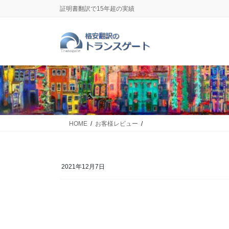
コ
ナ
証明書翻訳で15年超の実績
ン
ビ
テ
ゲ
ン
ー
ツ
シ
に
ョ
移
ン
動
に
移
動
HOME
お客様レビュー
2021年12月7日