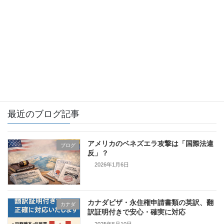
ブログ
イギリス
カナダ
フィンランド
証明書翻訳とは
最近のブログ記事
アメリカのベネズエラ攻撃は「国際法違
ブログ
反」？
2026年1月6日
カナダビザ・永住権申請書類の英訳、翻
カナダ
訳証明付きで安心・確実に対応
2025年5月10日